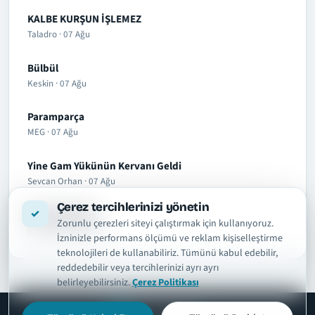
KALBE KURŞUN İŞLEMEZ
Taladro · 07 Ağu
Bülbül
Keskin · 07 Ağu
Paramparça
MEG · 07 Ağu
Yine Gam Yükünün Kervanı Geldi
Sevcan Orhan · 07 Ağu
Çerez tercihlerinizi yönetin
Ah Be Manolya
Zorunlu çerezleri siteyi çalıştırmak için kullanıyoruz.
Burak Bulut · 07 Ağu
İzninizle performans ölçümü ve reklam kişiselleştirme
teknolojileri de kullanabiliriz. Tümünü kabul edebilir,
reddedebilir veya tercihlerinizi ayrı ayrı
belirleyebilirsiniz.
Çerez Politikası