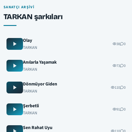
SANATÇI ARŞIVI
TARKAN şarkıları
Olay
38
0
TARKAN
Anılarla Yaşamak
73
0
TARKAN
Dönmüyor Giden
110
0
TARKAN
Şerbetli
91
0
TARKAN
Sen Rahat Uyu
110
0