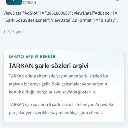
TARKAN
ViewData["AdSlot"] = "2861860658"; ViewData["AdLabel"] =
"SarkiSozuSitesiEsnek"; ViewData["AdFormat"] = "display";
1–5 / 5 şarkı
SANATÇI ARŞIVI REHBERI
TARKAN şarkı sözleri arşivi
TARKAN adına sitemizde yayımlanan şarkı sözleri bu
arşivde bir araya gelir. Solo çalışmalar ve sanatçının
konuk olduğu parçalar aynı sayfada gösterilir.
TARKAN için şu anda 5 şarkı sözü listeleniyor. Arşivdeki
parçalar yeni içerikler yayımlandıkça güncellenir.