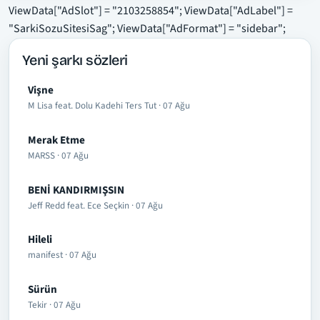
ViewData["AdSlot"] = "2103258854"; ViewData["AdLabel"] =
"SarkiSozuSitesiSag"; ViewData["AdFormat"] = "sidebar";
Yeni şarkı sözleri
Vişne
M Lisa feat. Dolu Kadehi Ters Tut · 07 Ağu
Merak Etme
MARSS · 07 Ağu
BENİ KANDIRMIŞSIN
Jeff Redd feat. Ece Seçkin · 07 Ağu
Hileli
manifest · 07 Ağu
Sürün
Tekir · 07 Ağu