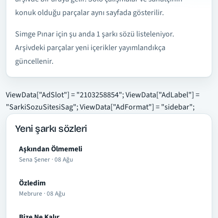
konuk olduğu parçalar aynı sayfada gösterilir.
Simge Pınar için şu anda 1 şarkı sözü listeleniyor.
Arşivdeki parçalar yeni içerikler yayımlandıkça
güncellenir.
ViewData["AdSlot"] = "2103258854"; ViewData["AdLabel"] =
"SarkiSozuSitesiSag"; ViewData["AdFormat"] = "sidebar";
Yeni şarkı sözleri
Aşkından Ölmemeli
Sena Şener · 08 Ağu
Özledim
Mebrure · 08 Ağu
Bize Ne Kalır