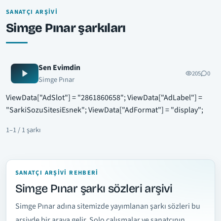
SANATÇI ARŞIVI
Simge Pınar şarkıları
Sen Evimdin
205
0
Simge Pınar
ViewData["AdSlot"] = "2861860658"; ViewData["AdLabel"] =
"SarkiSozuSitesiEsnek"; ViewData["AdFormat"] = "display";
1–1 / 1 şarkı
SANATÇI ARŞIVI REHBERI
Simge Pınar şarkı sözleri arşivi
Simge Pınar adına sitemizde yayımlanan şarkı sözleri bu
arşivde bir araya gelir. Solo çalışmalar ve sanatçının