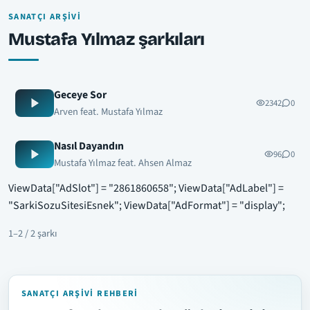
SANATÇI ARŞIVI
Mustafa Yılmaz şarkıları
Geceye Sor
2342
0
Arven feat. Mustafa Yılmaz
Nasıl Dayandın
96
0
Mustafa Yılmaz feat. Ahsen Almaz
ViewData["AdSlot"] = "2861860658"; ViewData["AdLabel"] =
"SarkiSozuSitesiEsnek"; ViewData["AdFormat"] = "display";
1–2 / 2 şarkı
SANATÇI ARŞIVI REHBERI