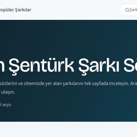
opüler Şarkılar
Şarkı 
Ara
 Şentürk Şarkı S
özlerini ve sitemizde yer alan şarkılarını tek sayfada inceleyin. Ar
 ulaşın.
 arşiv