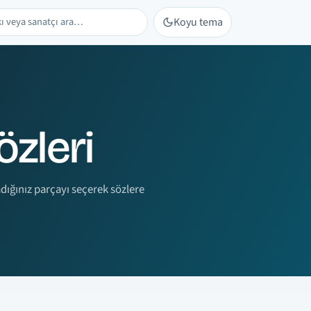
Koyu tema
veya sanatçı ara
özleri
adığınız parçayı seçerek sözlere