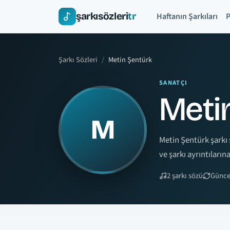
şarkısözleri
tr
Haftanın Şarkıları
P
Şarkı Sözleri
Metin Şentürk
SANATÇI
Metin
M
Metin Şentürk şarkı s
ve şarkı ayrıntılarına
2 şarkı sözü
Güncel