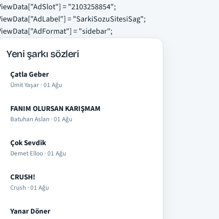
ViewData["AdSlot"] = "2103258854";
ViewData["AdLabel"] = "SarkiSozuSitesiSag";
ViewData["AdFormat"] = "sidebar";
Yeni şarkı sözleri
Çatla Geber
Ümit Yaşar · 01 Ağu
FANIM OLURSAN KARIŞMAM
Batuhan Aslan · 01 Ağu
Çok Sevdik
Demet Elloo · 01 Ağu
CRUSH!
Crush · 01 Ağu
Yanar Döner