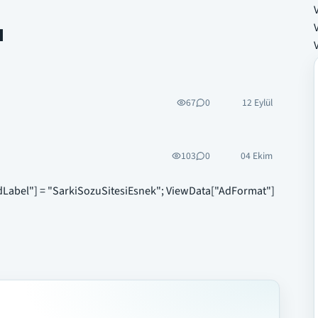
ı
67
0
12 Eylül
103
0
04 Ekim
dLabel"] = "SarkiSozuSitesiEsnek"; ViewData["AdFormat"]