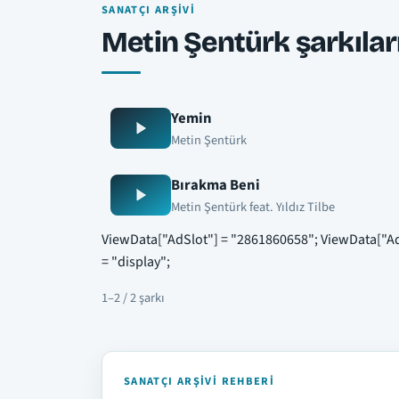
SANATÇI ARŞIVI
Metin Şentürk şarkılar
Yemin
Metin Şentürk
Bırakma Beni
Metin Şentürk feat. Yıldız Tilbe
ViewData["AdSlot"] = "2861860658"; ViewData["A
= "display";
1–2 / 2 şarkı
SANATÇI ARŞIVI REHBERI