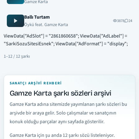
Gamze Karta
Ballı Turtam
3878
24
Öykü feat. Gamze Karta
ViewData["AdSlot"] = "2861860658"; ViewData["AdLabel"] =
"SarkiSozuSitesiEsnek"; ViewData["AdFormat"] = "display";
1–12 / 12 şarkı
SANATÇI ARŞIVI REHBERI
Gamze Karta şarkı sözleri arşivi
Gamze Karta adına sitemizde yayımlanan şarkı sözleri bu
arşivde bir araya gelir. Solo çalışmalar ve sanatçının
konuk olduğu parçalar aynı sayfada gösterilir.
Gamze Karta için şu anda 12 şarkı sözü listeleniyor.