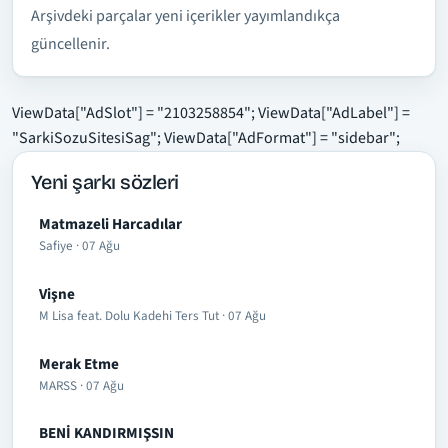
Arşivdeki parçalar yeni içerikler yayımlandıkça
güncellenir.
ViewData["AdSlot"] = "2103258854"; ViewData["AdLabel"] =
"SarkiSozuSitesiSag"; ViewData["AdFormat"] = "sidebar";
Yeni şarkı sözleri
Matmazeli Harcadılar
Safiye · 07 Ağu
Vişne
M Lisa feat. Dolu Kadehi Ters Tut · 07 Ağu
Merak Etme
MARSS · 07 Ağu
BENİ KANDIRMIŞSIN