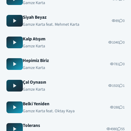
Gamze Karta
Siyah Beyaz
89
0
Gamze Karta feat. Mehmet Karta
Kalp Atışım
1040
0
Gamze Karta
Hepimiz Biriz
781
0
Gamze Karta
Çal Oynasın
1920
1
Gamze Karta
Belki Yeniden
288
1
Gamze Karta feat. Oktay Kaya
Tolerans
4980
55