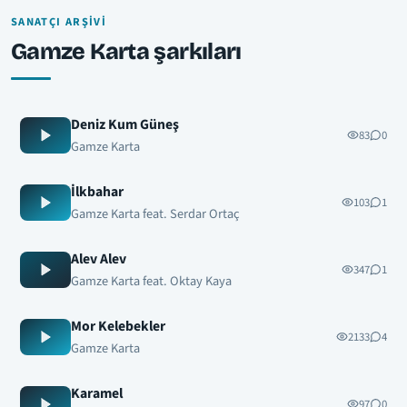
SANATÇI ARŞIVI
Gamze Karta şarkıları
Deniz Kum Güneş
83
0
Gamze Karta
İlkbahar
103
1
Gamze Karta feat. Serdar Ortaç
Alev Alev
347
1
Gamze Karta feat. Oktay Kaya
Mor Kelebekler
2133
4
Gamze Karta
Karamel
97
0