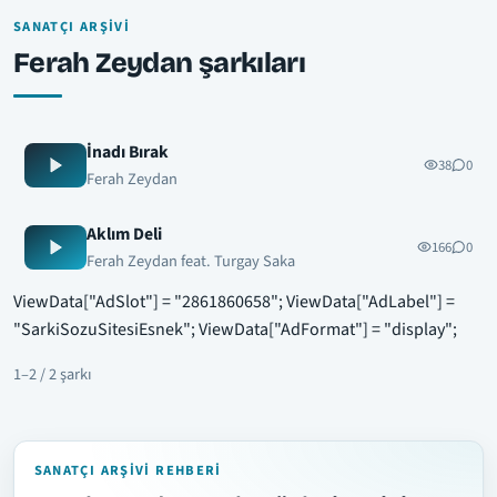
SANATÇI ARŞIVI
Ferah Zeydan şarkıları
İnadı Bırak
38
0
Ferah Zeydan
Aklım Deli
166
0
Ferah Zeydan feat. Turgay Saka
ViewData["AdSlot"] = "2861860658"; ViewData["AdLabel"] =
"SarkiSozuSitesiEsnek"; ViewData["AdFormat"] = "display";
1–2 / 2 şarkı
SANATÇI ARŞIVI REHBERI