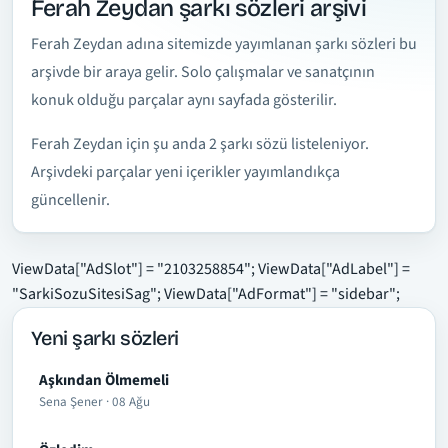
Ferah Zeydan şarkı sözleri arşivi
Ferah Zeydan adına sitemizde yayımlanan şarkı sözleri bu
arşivde bir araya gelir. Solo çalışmalar ve sanatçının
konuk olduğu parçalar aynı sayfada gösterilir.
Ferah Zeydan için şu anda 2 şarkı sözü listeleniyor.
Arşivdeki parçalar yeni içerikler yayımlandıkça
güncellenir.
ViewData["AdSlot"] = "2103258854"; ViewData["AdLabel"] =
"SarkiSozuSitesiSag"; ViewData["AdFormat"] = "sidebar";
Yeni şarkı sözleri
Aşkından Ölmemeli
Sena Şener · 08 Ağu