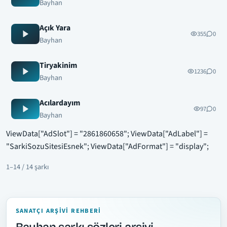
Bayhan
Açık Yara
355
0
Bayhan
Tiryakinim
1236
0
Bayhan
Acılardayım
97
0
Bayhan
ViewData["AdSlot"] = "2861860658"; ViewData["AdLabel"] =
"SarkiSozuSitesiEsnek"; ViewData["AdFormat"] = "display";
1–14 / 14 şarkı
SANATÇI ARŞIVI REHBERI