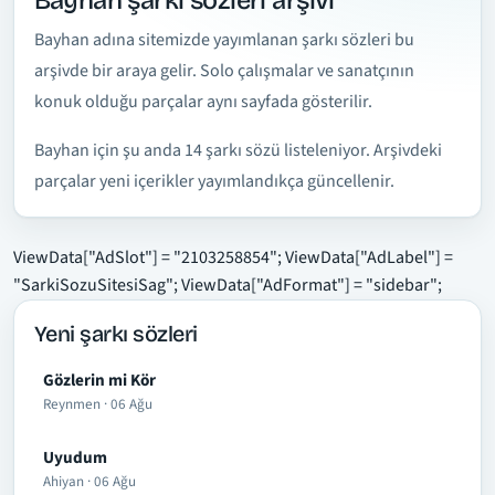
Bayhan şarkı sözleri arşivi
Bayhan adına sitemizde yayımlanan şarkı sözleri bu
arşivde bir araya gelir. Solo çalışmalar ve sanatçının
konuk olduğu parçalar aynı sayfada gösterilir.
Bayhan için şu anda 14 şarkı sözü listeleniyor. Arşivdeki
parçalar yeni içerikler yayımlandıkça güncellenir.
ViewData["AdSlot"] = "2103258854"; ViewData["AdLabel"] =
"SarkiSozuSitesiSag"; ViewData["AdFormat"] = "sidebar";
Yeni şarkı sözleri
Gözlerin mi Kör
Reynmen · 06 Ağu
Uyudum
Ahiyan · 06 Ağu