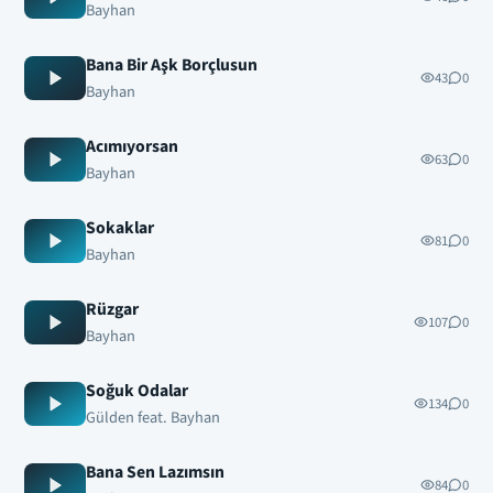
Bayhan
Bana Bir Aşk Borçlusun
43
0
Bayhan
Acımıyorsan
63
0
Bayhan
Sokaklar
81
0
Bayhan
Rüzgar
107
0
Bayhan
Soğuk Odalar
134
0
Gülden feat. Bayhan
Bana Sen Lazımsın
84
0