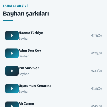
SANATÇI ARŞIVI
Bayhan şarkıları
Hazırız Türkiye
73
0
Bayhan
Adını Sen Koy
23
0
Bayhan
I'm Survivor
39
0
Bayhan
Uçurumun Kenarına
37
0
Bayhan
Ah Canım
46
0