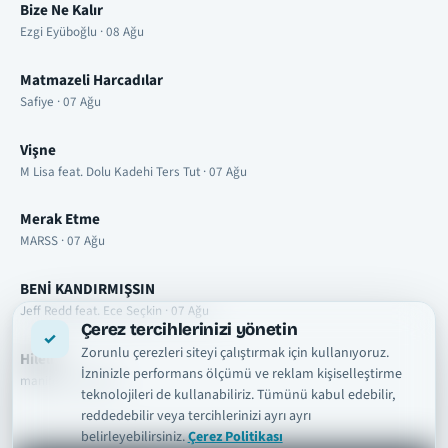
Bize Ne Kalır
Ezgi Eyüboğlu · 08 Ağu
Matmazeli Harcadılar
Safiye · 07 Ağu
Vişne
M Lisa feat. Dolu Kadehi Ters Tut · 07 Ağu
Merak Etme
MARSS · 07 Ağu
BENİ KANDIRMIŞSIN
Jeff Redd feat. Ece Seçkin · 07 Ağu
Çerez tercihlerinizi yönetin
Zorunlu çerezleri siteyi çalıştırmak için kullanıyoruz.
Hileli
İzninizle performans ölçümü ve reklam kişiselleştirme
manifest · 07 Ağu
teknolojileri de kullanabiliriz. Tümünü kabul edebilir,
reddedebilir veya tercihlerinizi ayrı ayrı
belirleyebilirsiniz.
Çerez Politikası