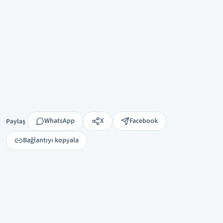
Paylaş
WhatsApp
X
Facebook
Paylaş
Bağlantıyı kopyala