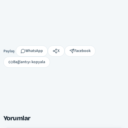
Paylaş
WhatsApp
X
Facebook
Paylaş
Bağlantıyı kopyala
Yorumlar