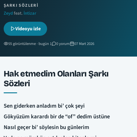
ŞARKI SÖZLERI
Zeyd
feat.
İntizar
Videoyu izle
55 görüntülenme · bugün 1
0 yorum
07 Mart 2026
Hak etmedim Olanları Şarkı
Sözleri
Sen giderken anladım bi’ çok şeyi
Gökyüzüm karardı bir de “of” dedim üstüne
Nasıl geçer bi’ söylesin bu günlerim