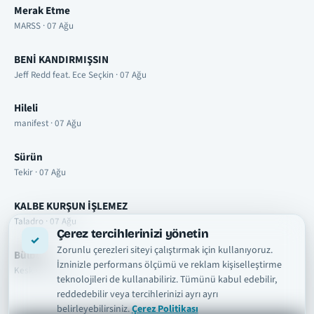
Merak Etme
MARSS · 07 Ağu
BENİ KANDIRMIŞSIN
Jeff Redd feat. Ece Seçkin · 07 Ağu
Hileli
manifest · 07 Ağu
Sürün
Tekir · 07 Ağu
KALBE KURŞUN İŞLEMEZ
Taladro · 07 Ağu
Çerez tercihlerinizi yönetin
Zorunlu çerezleri siteyi çalıştırmak için kullanıyoruz.
Bülbül
İzninizle performans ölçümü ve reklam kişiselleştirme
Keskin · 07 Ağu
teknolojileri de kullanabiliriz. Tümünü kabul edebilir,
reddedebilir veya tercihlerinizi ayrı ayrı
belirleyebilirsiniz.
Çerez Politikası