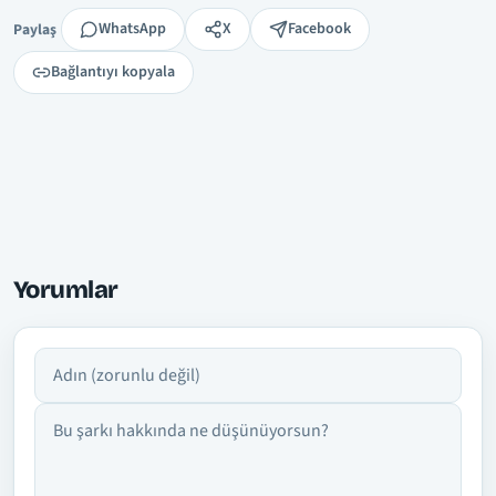
Paylaş
WhatsApp
X
Facebook
Paylaş
Bağlantıyı kopyala
Yorumlar
Adın
Yorumun