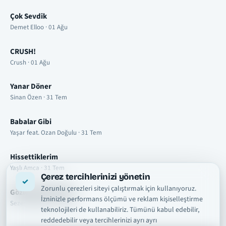
Çok Sevdik
Demet Elloo · 01 Ağu
CRUSH!
Crush · 01 Ağu
Yanar Döner
Sinan Özen · 31 Tem
Babalar Gibi
Yaşar feat. Ozan Doğulu · 31 Tem
Hissettiklerim
Yaşlı Amca · 31 Tem
Çerez tercihlerinizi yönetin
Zorunlu çerezleri siteyi çalıştırmak için kullanıyoruz.
Gözlerimde Duman
İzninizle performans ölçümü ve reklam kişiselleştirme
Sezer Sarıgöz · 31 Tem
teknolojileri de kullanabiliriz. Tümünü kabul edebilir,
reddedebilir veya tercihlerinizi ayrı ayrı