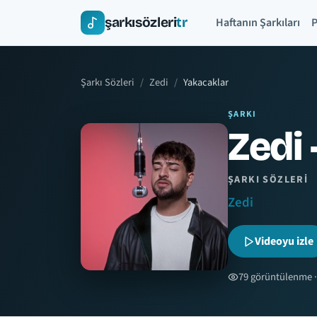
şarkısözleri
tr
Haftanın Şarkıları
P
Şarkı Sözleri
Zedi
Yakacaklar
ŞARKI
Zedi 
ŞARKI SÖZLERI
Zedi
Videoyu izle
79 görüntülenme ·