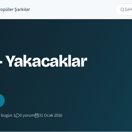
opüler Şarkılar
Şarkı 
Ara
- Yakacaklar
 bugün 1
0 yorum
31 Ocak 2026