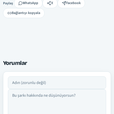
Paylaş
WhatsApp
X
Facebook
Paylaş
Bağlantıyı kopyala
Yorumlar
Adın
Yorumun