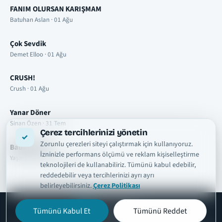
FANIM OLURSAN KARIŞMAM
Batuhan Aslan · 01 Ağu
Çok Sevdik
Demet Elloo · 01 Ağu
CRUSH!
Crush · 01 Ağu
Yanar Döner
Sinan Özen · 31 Tem
Çerez tercihlerinizi yönetin
Zorunlu çerezleri siteyi çalıştırmak için kullanıyoruz.
Babalar Gibi
İzninizle performans ölçümü ve reklam kişiselleştirme
Yaşar feat. Ozan Doğulu · 31 Tem
teknolojileri de kullanabiliriz. Tümünü kabul edebilir,
reddedebilir veya tercihlerinizi ayrı ayrı
belirleyebilirsiniz.
Çerez Politikası
Tümünü Kabul Et
Tümünü Reddet
şarkısözleri
tr