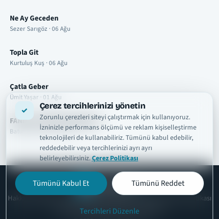
Ne Ay Geceden
Sezer Sarıgöz · 06 Ağu
Topla Git
Kurtuluş Kuş · 06 Ağu
Çatla Geber
Ümit Yaşar · 01 Ağu
Çerez tercihlerinizi yönetin
Zorunlu çerezleri siteyi çalıştırmak için kullanıyoruz.
FANIM OLURSAN KARIŞMAM
İzninizle performans ölçümü ve reklam kişiselleştirme
Batuhan Aslan · 01 Ağu
teknolojileri de kullanabiliriz. Tümünü kabul edebilir,
reddedebilir veya tercihlerinizi ayrı ayrı
belirleyebilirsiniz.
Çerez Politikası
Tümünü Kabul Et
Tümünü Reddet
şarkısözleri
tr
Hakkımızda
Telif ve İçerik Kaldırma
Kullanım Şartları
Gizlilik Politikası
Çerez Politikası
İletişim
Çerez Ayarları
Tercihleri Düzenle