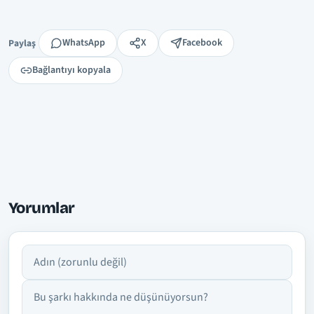
Paylaş
WhatsApp
X
Facebook
Paylaş
Bağlantıyı kopyala
Yorumlar
Adın
Yorumun