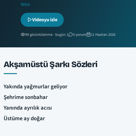
Yalın
Videoyu izle
99 görüntülenme · bugün 1
0 yorum
11 Haziran 2026
Akşamüstü Şarkı Sözleri
Yakında yağmurlar geliyor
Şehrime sonbahar
Yanında ayrılık acısı
Üstüme ay doğar