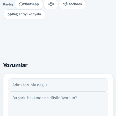
Paylaş
WhatsApp
X
Facebook
Paylaş
Bağlantıyı kopyala
Yorumlar
Adın
Yorumun