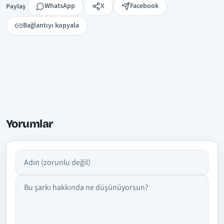
Paylaş
WhatsApp
X
Facebook
Paylaş
Bağlantıyı kopyala
Yorumlar
Adın
Yorumun