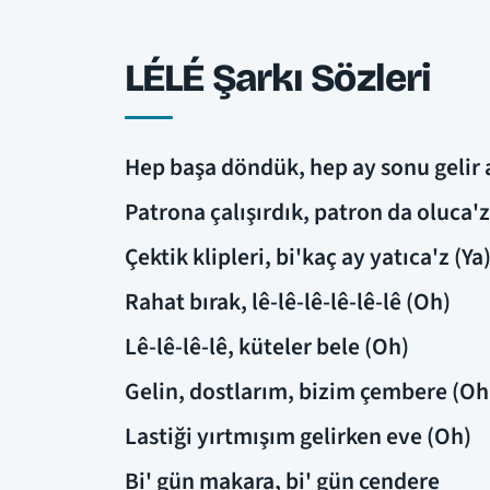
LÉLÉ Şarkı Sözleri
Hep başa döndük, hep ay sonu gelir a
Patrona çalışırdık, patron da oluca'z
Çektik klipleri, bi'kaç ay yatıca'z (Ya
Rahat bırak, lê-lê-lê-lê-lê-lê (Oh)
Lê-lê-lê-lê, küteler bele (Oh)
Gelin, dostlarım, bizim çembere (Oh
Lastiği yırtmışım gelirken eve (Oh)
Bi' gün makara, bi' gün cendere