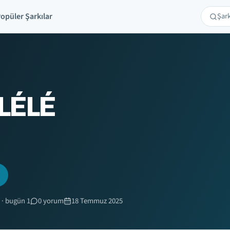
opüler Şarkılar
Şarkı 
Ara
 LÉLÉ
 · bugün 1
0 yorum
18 Temmuz 2025