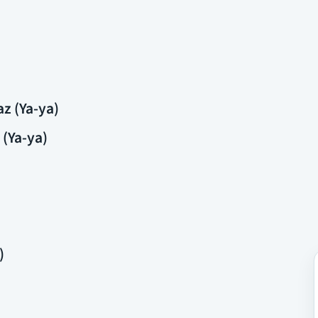
z (Ya-ya)
 (Ya-ya)
)
)