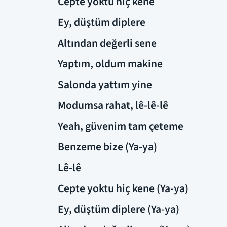
Cepte yoktu hiç kene
Ey, düştüm diplere
Altından değerli sene
Yaptım, oldum makine
Salonda yattım yine
Modumsa rahat, lê-lê-lê
Yeah, güvenim tam çeteme
Benzeme bize (Ya-ya)
Lê-lê
Cepte yoktu hiç kene (Ya-ya)
Ey, düştüm diplere (Ya-ya)