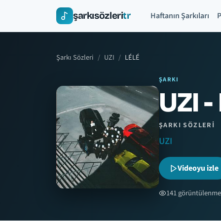
şarkısözleri
tr
Haftanın Şarkıları
P
Şarkı Sözleri
UZI
LÉLÉ
ŞARKI
UZI -
ŞARKI SÖZLERI
UZI
Videoyu izle
141 görüntülenme