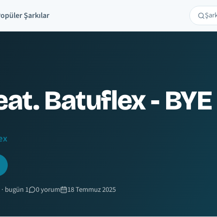
opüler Şarkılar
Şarkı 
Ara
eat. Batuflex - BY
ex
 · bugün 1
0 yorum
18 Temmuz 2025