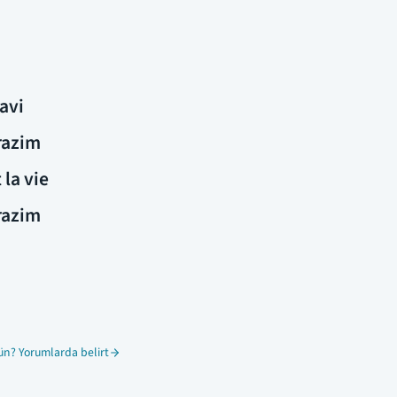
avi
erazim
 la vie
erazim
ün? Yorumlarda belirt