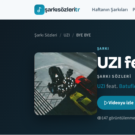
şarkısözleri
tr
Haftanın Şarkıları
P
Şarkı Sözleri
UZI
BYE BYE
ŞARKI
UZI f
ŞARKI SÖZLERI
UZI
feat.
Batufl
Videoyu izle
147 görüntülenme