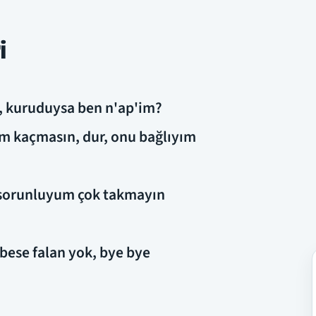
i
, kuruduysa ben n'ap'im?
m kaçmasın, dur, onu bağlıyım
n sorunluyum çok takmayın
ese falan yok, bye bye