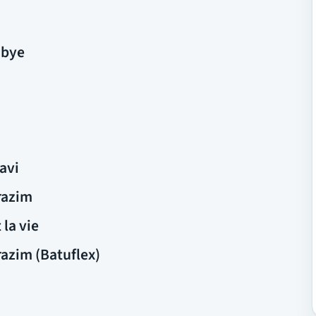
 bye
avi
erazim
 la vie
erazim (Batuflex)