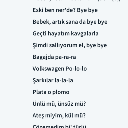
Eski ben ner'de? Bye bye
Bebek, artık sana da bye bye
Geçti hayatım kavgalarla
Şimdi sallıyorum el, bye bye
Bagajda pa-ra-ra
Volkswagen Po-lo-lo
Şarkılar la-la-la
Plata o plomo
Ünlü mü, ünsüz mü?
Ateş miyim, kül mü?
Çözemedim bi' türlü