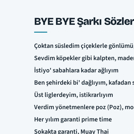
BYE BYE Şarkı Sözler
Çoktan süsledim çiçeklerle gönlümü
Sevdim köpekler gibi kalpten, made
İstiyo' sabahlara kadar ağlıyım
Ben şehirdeki bi' dağlıyım, kafada
Üst liglerdeyim, istikrarlıyım
Verdim yönetmenlere poz (Poz), mob
Her yılım garanti prime time
Sokakta garanti, Muay Thai