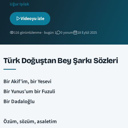
Uğur Işılak
Videoyu izle
116 görüntülenme · bugün 1
0 yorum
18 Eylül 2025
Türk Doğuştan Bey Şarkı Sözleri
Bir Akif’im, bir Yesevi
Bir Yunus’um bir Fuzuli
Bir Dadaloğlu
Özüm, sözüm, asaletim