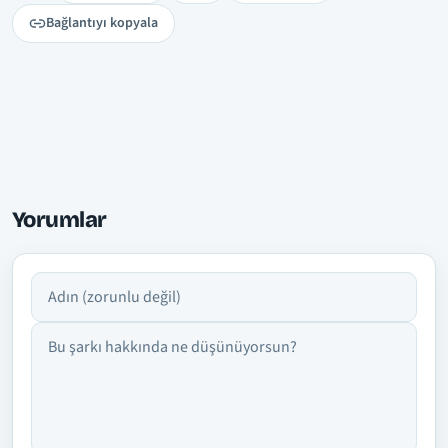
Bağlantıyı kopyala
Yorumlar
Adın
Yorumun