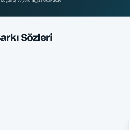
 bugün 1
0 yorum
29 Ocak 2026
rkı Sözleri