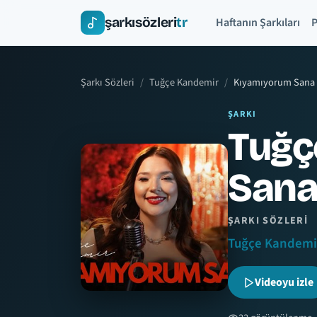
şarkısözleri
tr
Haftanın Şarkıları
P
Şarkı Sözleri
Tuğçe Kandemir
Kıyamıyorum Sana
ŞARKI
Tuğç
San
ŞARKI SÖZLERI
Tuğçe Kandemi
Videoyu izle