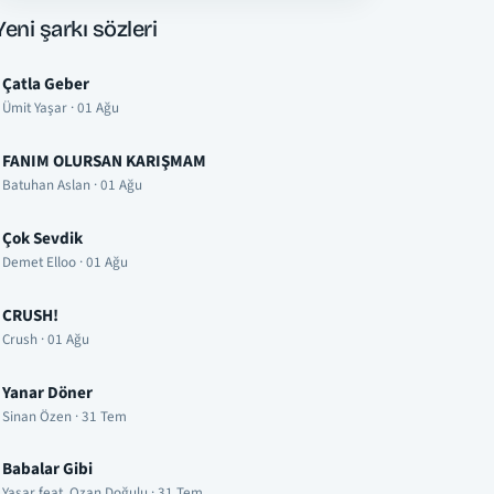
Yeni şarkı sözleri
Çatla Geber
Ümit Yaşar · 01 Ağu
FANIM OLURSAN KARIŞMAM
Batuhan Aslan · 01 Ağu
Çok Sevdik
Demet Elloo · 01 Ağu
CRUSH!
Crush · 01 Ağu
Yanar Döner
Sinan Özen · 31 Tem
Babalar Gibi
Yaşar feat. Ozan Doğulu · 31 Tem