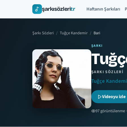
şarkısözleri
tr
Haftanın Şarkıları
P
Şarkı Sözleri
Tuğçe Kandemir
Bari
ŞARKI
Tuğç
ŞARKI SÖZLERI
Tuğçe Kandemi
Videoyu izle
97 görüntülenme ·