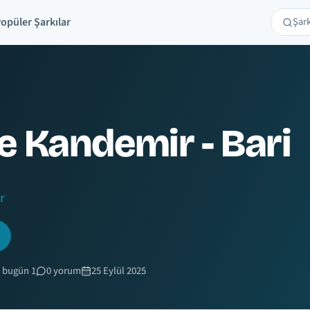
opüler Şarkılar
Şarkı 
Ara
e Kandemir - Bari
r
 bugün 1
0 yorum
25 Eylül 2025