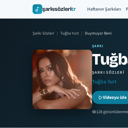
şarkısözleri
tr
Haftanın Şarkıları
P
Şarkı Sözleri
Tuğba Yurt
Duymuyor Beni
ŞARKI
Tuğb
ŞARKI SÖZLERI
Tuğba Yurt
Videoyu izle
128 görüntülenme