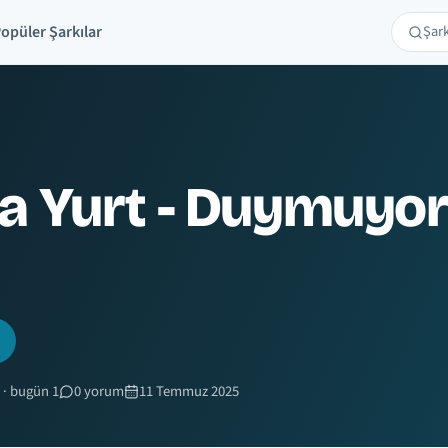
opüler Şarkılar
Şarkı 
Ara
a Yurt - Duymuyor
 · bugün 1
0 yorum
11 Temmuz 2025