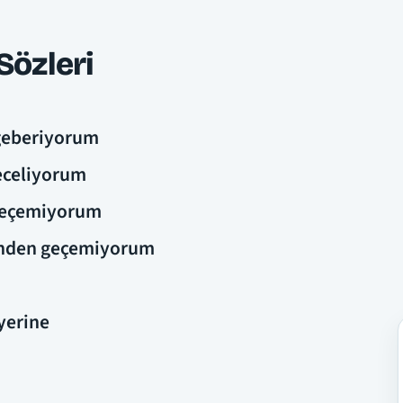
özleri
geberiyorum
eceliyorum
 seçemiyorum
enden geçemiyorum
yerine