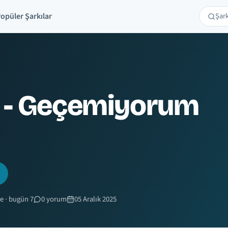
opüler Şarkılar
Şarkı 
Ara
r - Geçemiyorum
e · bugün 7
0 yorum
05 Aralık 2025