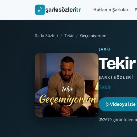
şarkısözleri
tr
Haftanın Şarkıları
P
Şarkı Sözleri
Tekir
Geçemiyorum
ŞARKI
Teki
ŞARKI SÖZLERI
Tekir
Videoyu izle
2670 görüntülenm