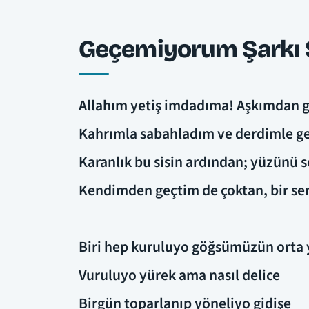
Geçemiyorum Şarkı S
Allahım yetiş imdadıma! Aşkımdan 
Kahrımla sabahladım ve derdimle g
Karanlık bu sisin ardından; yüzünü
Kendimden geçtim de çoktan, bir s
Biri hep kuruluyo göğsümüzün orta 
Vuruluyo yürek ama nasıl delice
Birgün toparlanıp yöneliyo gidişe