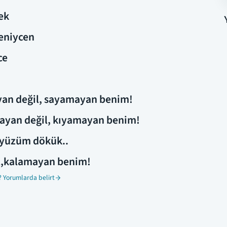
ek
deniycen
ce
yan değil, sayamayan benim!
mayan değil, kıyamayan benim!
, yüzüm dökük..
il,kalamayan benim!
 Yorumlarda belirt