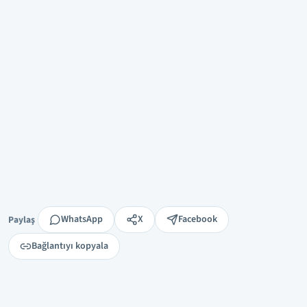
Paylaş
WhatsApp
X
Facebook
Paylaş
Bağlantıyı kopyala