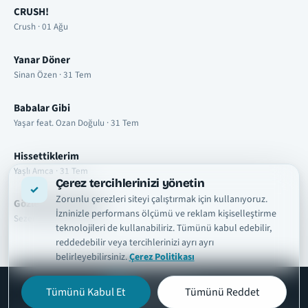
CRUSH!
Crush · 01 Ağu
Yanar Döner
Sinan Özen · 31 Tem
Babalar Gibi
Yaşar feat. Ozan Doğulu · 31 Tem
Hissettiklerim
Yaşlı Amca · 31 Tem
Çerez tercihlerinizi yönetin
Zorunlu çerezleri siteyi çalıştırmak için kullanıyoruz.
Gözlerimde Duman
İzninizle performans ölçümü ve reklam kişiselleştirme
Sezer Sarıgöz · 31 Tem
teknolojileri de kullanabiliriz. Tümünü kabul edebilir,
reddedebilir veya tercihlerinizi ayrı ayrı
belirleyebilirsiniz.
Çerez Politikası
Tümünü Kabul Et
Tümünü Reddet
şarkısözleri
tr