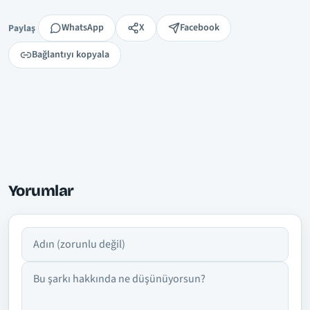
Paylaş
WhatsApp
X
Facebook
Paylaş
Bağlantıyı kopyala
Yorumlar
Adın
Yorumun