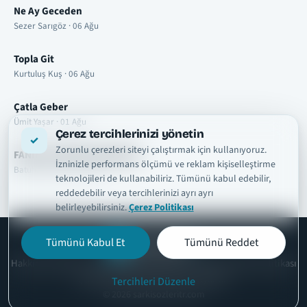
Ne Ay Geceden
Sezer Sarıgöz · 06 Ağu
Topla Git
Kurtuluş Kuş · 06 Ağu
Çatla Geber
Ümit Yaşar · 01 Ağu
Çerez tercihlerinizi yönetin
Zorunlu çerezleri siteyi çalıştırmak için kullanıyoruz.
FANIM OLURSAN KARIŞMAM
İzninizle performans ölçümü ve reklam kişiselleştirme
Batuhan Aslan · 01 Ağu
teknolojileri de kullanabiliriz. Tümünü kabul edebilir,
reddedebilir veya tercihlerinizi ayrı ayrı
belirleyebilirsiniz.
Çerez Politikası
Tümünü Kabul Et
Tümünü Reddet
şarkısözleri
tr
Hakkımızda
Telif ve İçerik Kaldırma
Kullanım Şartları
Gizlilik Politikası
Çerez Politikası
İletişim
Çerez Ayarları
Tercihleri Düzenle
© 2026 sarkisozleritr.com