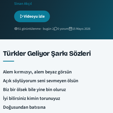
Sinan Akçıl
Videoyu izle
51 görüntülenme · bugün 2
0 yorum
15 Mayıs 2026
Türkler Geliyor Şarkı Sözleri
Alem kırmızıyı, alem beyaz görsün
Açık söylüyorum seni sevmeyen ölsün
Biz bir ölsek bile yine bin oluruz
İyi bilirsiniz kimin torunuyuz
Doğusundan batısına