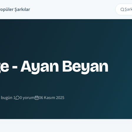
opüler Şarkılar
Şarkı 
Ara
e - Ayan Beyan
 bugün 1
0 yorum
06 Kasım 2025