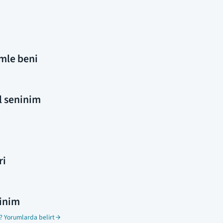
imle beni
al seninim
ri
ninim
? Yorumlarda belirt