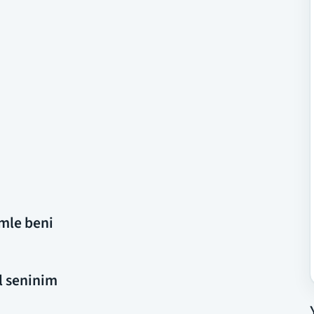
imle beni
al seninim