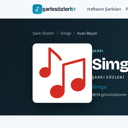
şarkısözleri
tr
Haftanın Şarkıları
P
Şarkı Sözleri
Simge
Ayan Beyan
ŞARKI
Simg
ŞARKI SÖZLERI
Simge
94 görüntülenme ·