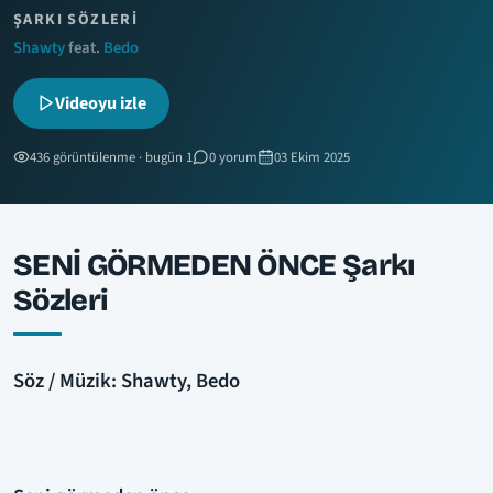
ŞARKI SÖZLERI
Shawty
feat.
Bedo
Videoyu izle
436 görüntülenme · bugün 1
0 yorum
03 Ekim 2025
SENİ GÖRMEDEN ÖNCE Şarkı
Sözleri
Söz / Müzik: Shawty, Bedo