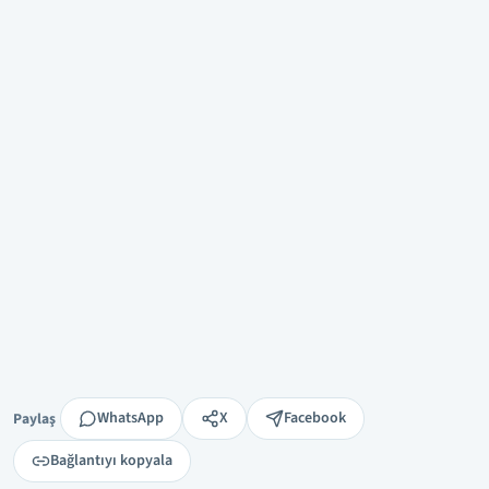
Paylaş
WhatsApp
X
Facebook
Paylaş
Bağlantıyı kopyala