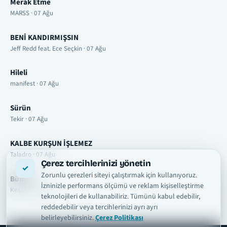
Merak Etme
MARSS · 07 Ağu
BENİ KANDIRMIŞSIN
Jeff Redd feat. Ece Seçkin · 07 Ağu
Hileli
manifest · 07 Ağu
Sürün
Tekir · 07 Ağu
KALBE KURŞUN İŞLEMEZ
Taladro · 07 Ağu
Çerez tercihlerinizi yönetin
Zorunlu çerezleri siteyi çalıştırmak için kullanıyoruz.
Bülbül
İzninizle performans ölçümü ve reklam kişiselleştirme
Keskin · 07 Ağu
teknolojileri de kullanabiliriz. Tümünü kabul edebilir,
reddedebilir veya tercihlerinizi ayrı ayrı
belirleyebilirsiniz.
Çerez Politikası