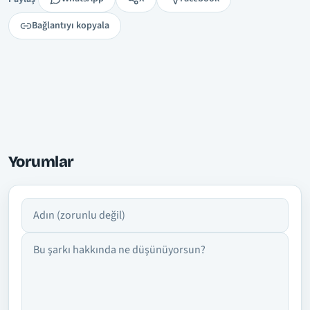
Bağlantıyı kopyala
Yorumlar
Adın
Yorumun