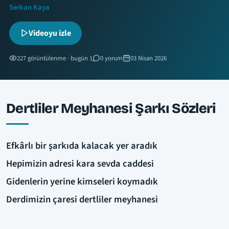
Serkan Kaya
Videoyu izle
227 görüntülenme · bugün 1
0 yorum
03 Nisan 2026
Dertliler Meyhanesi Şarkı Sözleri
Efkârlı bir şarkıda kalacak yer aradık
Hepimizin adresi kara sevda caddesi
Gidenlerin yerine kimseleri koymadık
Derdimizin çaresi dertliler meyhanesi