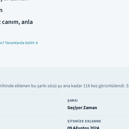
n
 canım, anla
n? Yorumlarda belirt
ihinde eklenen bu şarkı sözü şu ana kadar 116 kez görüntülendi. Say
ŞARKI
Geçiyor Zaman
SITEMIZE EKLENME
09 Ağustos 2024