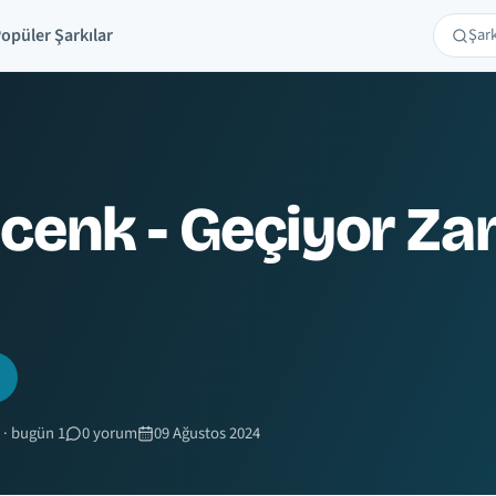
opüler Şarkılar
Şarkı 
Ara
cenk - Geçiyor Z
 · bugün 1
0 yorum
09 Ağustos 2024