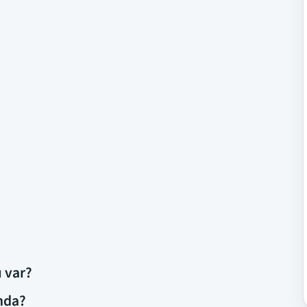
ı var?
ında?