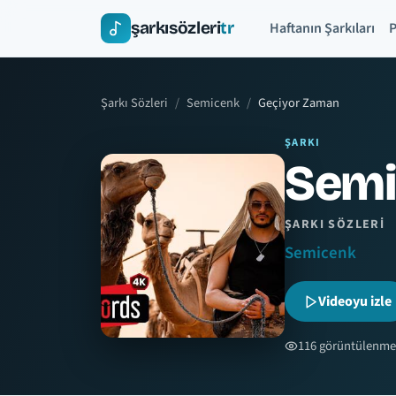
şarkısözleri
tr
Haftanın Şarkıları
P
Şarkı Sözleri
Semicenk
Geçiyor Zaman
ŞARKI
Semi
ŞARKI SÖZLERI
Semicenk
Videoyu izle
116 görüntülenme