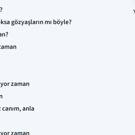
a?
sa gözyaşların mı böyle?
an?
 zaman
iyor zaman
n
 canım, anla
iyor zaman