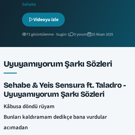
Sehabe
Videoyu izle
73 görüntülenme · bugün 1
0 yorum
25 Nisan 2025
Uyuyamıyorum Şarkı Sözleri
Sehabe & Yeis Sensura ft. Taladro -
Uyuyamıyorum Şarkı Sözleri
Kâbusa döndü rüyam
Bunları kaldıramam dedikçe bana vurdular
acımadan