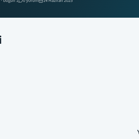
 · bugün 1
0 yorum
14 Haziran 2025
i