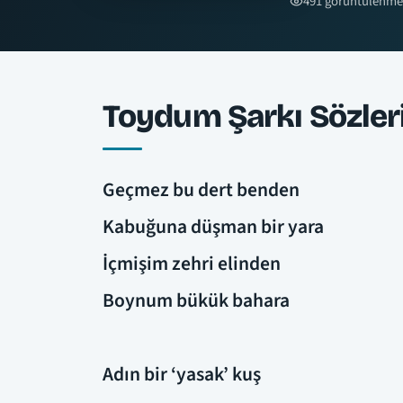
491 görüntülenme
Toydum Şarkı Sözler
Geçmez bu dert benden
Kabuğuna düşman bir yara
İçmişim zehri elinden
Boynum bükük bahara
Adın bir ‘yasak’ kuş