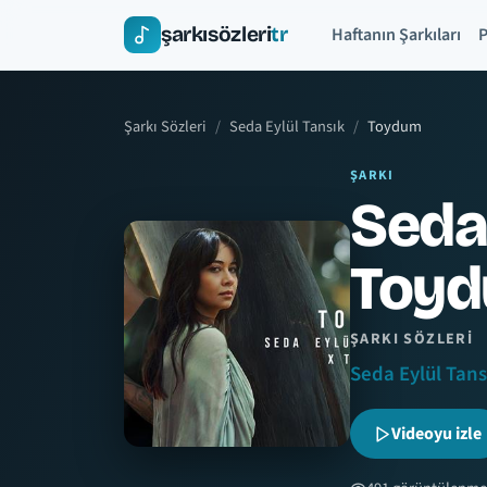
şarkısözleri
tr
Haftanın Şarkıları
P
Şarkı Sözleri
Seda Eylül Tansık
Toydum
ŞARKI
Seda 
Toy
ŞARKI SÖZLERI
Seda Eylül Tans
Videoyu izle