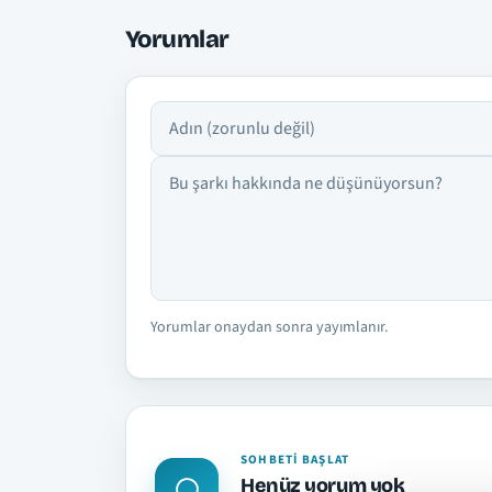
Yorumlar
Adın
Yorumun
Yorumlar onaydan sonra yayımlanır.
SOHBETI BAŞLAT
Henüz yorum yok