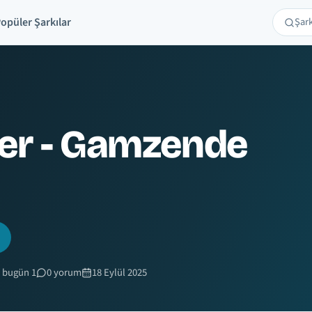
opüler Şarkılar
Şarkı 
Ara
ler - Gamzende
 bugün 1
0 yorum
18 Eylül 2025