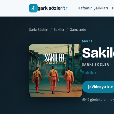
şarkısözleri
tr
Haftanın Şarkıları
P
Şarkı Sözleri
Sakiler
Gamzende
ŞARKI
Saki
ŞARKI SÖZLERI
Sakiler
Videoyu izle
42 görüntülenme ·