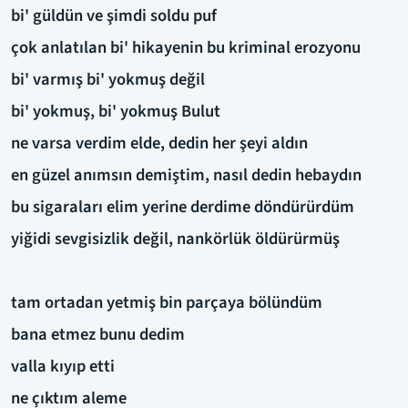
bi' güldün ve şimdi soldu puf
çok anlatılan bi' hikayenin bu kriminal erozyonu
bi' varmış bi' yokmuş değil
bi' yokmuş, bi' yokmuş Bulut
ne varsa verdim elde, dedin her şeyi aldın
en güzel anımsın demiştim, nasıl dedin hebaydın
bu sigaraları elim yerine derdime döndürürdüm
yiğidi sevgisizlik değil, nankörlük öldürürmüş
tam ortadan yetmiş bin parçaya bölündüm
bana etmez bunu dedim
valla kıyıp etti
ne çıktım aleme