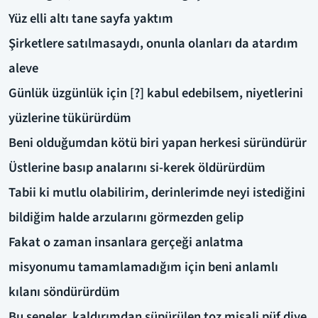
Yüz elli altı tane sayfa yaktım
Şirketlere satılmasaydı, onunla olanları da atardım
aleve
Günlük üzgünlük için [?] kabul edebilsem, niyetlerini
yüzlerine tükürürdüm
Beni olduğumdan kötü biri yapan herkesi süründürür
Üstlerine basıp analarını si-kerek öldürürdüm
Tabii ki mutlu olabilirim, derinlerimde neyi istediğini
bildiğim halde arzularını görmezden gelip
Fakat o zaman insanlara gerçeği anlatma
misyonumu tamamlamadığım için beni anlamlı
kılanı söndürürdüm
Bu seneler, kaldırımdan süpürülen toz misali püf diye