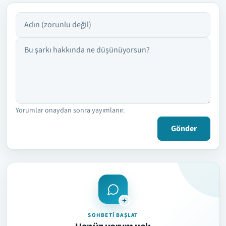
Adın
Yorumun
Yorumlar onaydan sonra yayımlanır.
Gönder
SOHBETI BAŞLAT