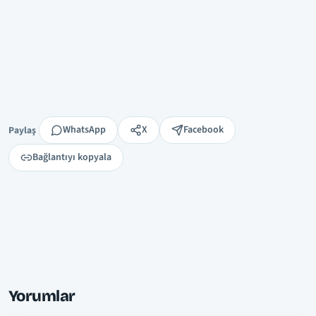
Paylaş
WhatsApp
X
Facebook
Paylaş
Bağlantıyı kopyala
Yorumlar