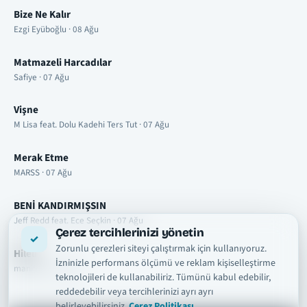
Bize Ne Kalır
Ezgi Eyüboğlu · 08 Ağu
Matmazeli Harcadılar
Safiye · 07 Ağu
Vişne
M Lisa feat. Dolu Kadehi Ters Tut · 07 Ağu
Merak Etme
MARSS · 07 Ağu
BENİ KANDIRMIŞSIN
Jeff Redd feat. Ece Seçkin · 07 Ağu
Çerez tercihlerinizi yönetin
Zorunlu çerezleri siteyi çalıştırmak için kullanıyoruz.
Hileli
İzninizle performans ölçümü ve reklam kişiselleştirme
manifest · 07 Ağu
teknolojileri de kullanabiliriz. Tümünü kabul edebilir,
reddedebilir veya tercihlerinizi ayrı ayrı
belirleyebilirsiniz.
Çerez Politikası