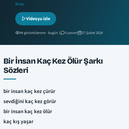
Rota
Videoyu izle
94 görüntülenme · bugün 1
0 yorum
27 Şubat 2024
Bir İnsan Kaç Kez Ölür Şarkı
Sözleri
bir insan kaç kez çürür
sevdiğini kaç kez görür
bir insan kaç kez ölür
kaç kış yaşar