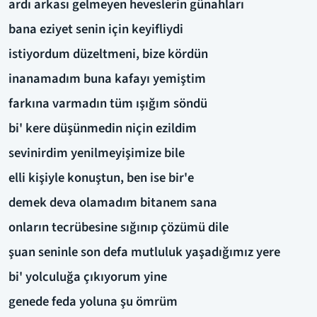
ardı arkası gelmeyen heveslerin günahları
bana eziyet senin için keyifliydi
istiyordum düzeltmeni, bize kördün
inanamadım buna kafayı yemiştim
farkına varmadın tüm ışığım söndü
bi' kere düşünmedin niçin ezildim
sevinirdim yenilmeyişimize bile
elli kişiyle konuştun, ben ise bir'e
demek deva olamadım bitanem sana
onların tecrübesine sığınıp çözümü dile
şuan seninle son defa mutluluk yaşadığımız yere
bi' yolculuğa çıkıyorum yine
genede feda yoluna şu ömrüm