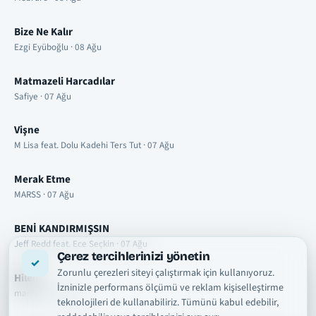
Bize Ne Kalır
Ezgi Eyüboğlu · 08 Ağu
Matmazeli Harcadılar
Safiye · 07 Ağu
Vişne
M Lisa feat. Dolu Kadehi Ters Tut · 07 Ağu
Merak Etme
MARSS · 07 Ağu
BENİ KANDIRMIŞSIN
Jeff Redd feat. Ece Seçkin · 07 Ağu
Çerez tercihlerinizi yönetin
Zorunlu çerezleri siteyi çalıştırmak için kullanıyoruz.
Hileli
İzninizle performans ölçümü ve reklam kişiselleştirme
manifest · 07 Ağu
teknolojileri de kullanabiliriz. Tümünü kabul edebilir,