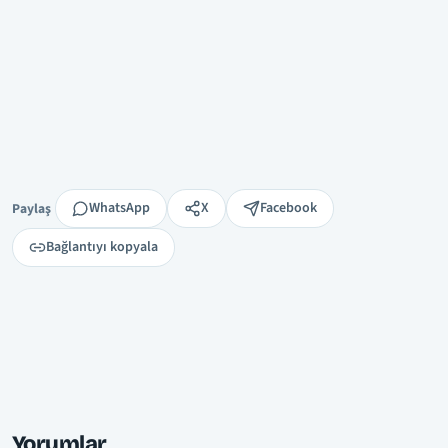
Paylaş
WhatsApp
X
Facebook
Paylaş
Bağlantıyı kopyala
Yorumlar