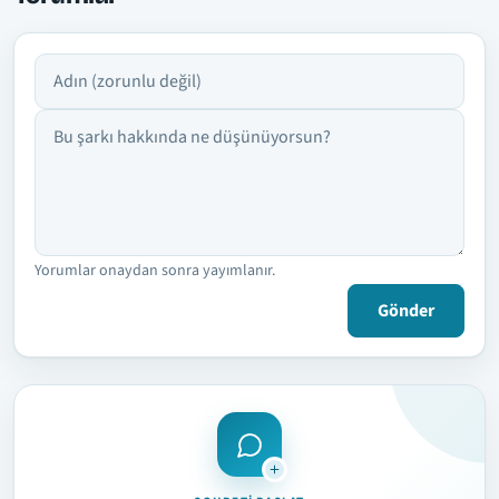
Adın
Yorumun
Yorumlar onaydan sonra yayımlanır.
Gönder