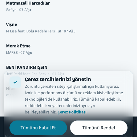
Matmazeli Harcadılar
Safiye · 07 Ağu
Vişne
M Lisa feat. Dolu Kadehi Ters Tut · 07 Ağu
Merak Etme
MARSS · 07 Ağu
BENİ KANDIRMIŞSIN
Jeff Redd feat. Ece Seçkin · 07 Ağu
Çerez tercihlerinizi yönetin
Zorunlu çerezleri siteyi çalıştırmak için kullanıyoruz.
Hileli
İzninizle performans ölçümü ve reklam kişiselleştirme
manifest · 07 Ağu
teknolojileri de kullanabiliriz. Tümünü kabul edebilir,
reddedebilir veya tercihlerinizi ayrı ayrı
belirleyebilirsiniz.
Çerez Politikası
Tümünü Kabul Et
Tümünü Reddet
şarkısözleri
tr
Hakkımızda
Telif ve İçerik Kaldırma
Kullanım Şartları
Gizlilik Politikası