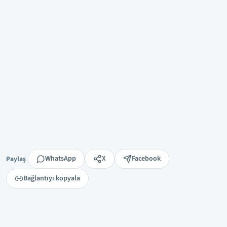
Paylaş
WhatsApp
X
Facebook
Paylaş
Bağlantıyı kopyala