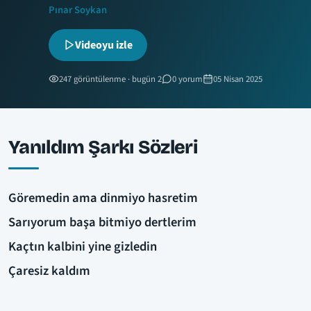
Pınar Soykan
Videoyu izle
247 görüntülenme · bugün 2
0 yorum
05 Nisan 2025
Yanıldım Şarkı Sözleri
Göremedin ama dinmiyo hasretim
Sarıyorum başa bitmiyo dertlerim
Kaçtın kalbini yine gizledin
Çaresiz kaldım