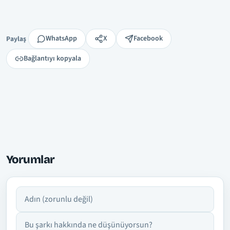
Paylaş
WhatsApp
X
Facebook
Paylaş
Bağlantıyı kopyala
Yorumlar
Adın
Yorumun