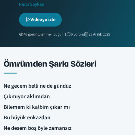
Pınar Soykan
Videoyu izle
46 görüntülenme · bugün 1
0 yorum
25 Aralık 2025
Ömrümden Şarkı Sözleri
Ne gecem belli ne de gündüz
Çıkmıyor aklımdan
Bilemem ki kalbim çıkar mı
Bu büyük enkazdan
Ne desem boş öyle zamansız