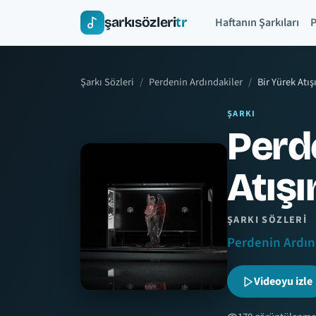
şarkısözleri
tr
Haftanın Şarkıları
P
Şarkı Sözleri
Perdenin Ardındakiler
Bir Yürek Atış
ŞARKI
Perde
Atışı
ŞARKI SÖZLERI
Perdenin Ardın
Videoyu izle