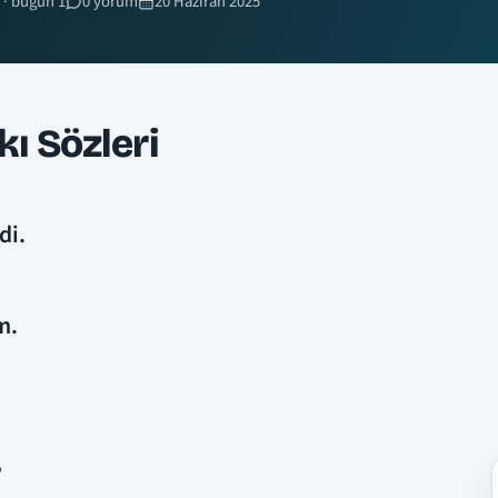
 · bugün 1
0 yorum
20 Haziran 2025
kı Sözleri
di.
m.
,