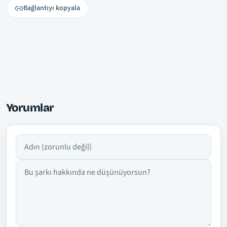
Bağlantıyı kopyala
Yorumlar
Adın
Yorumun