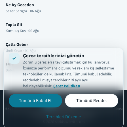
Ne Ay Geceden
Sezer Sarıgöz · 06 Ağu
Topla Git
Kurtuluş Kuş · 06 Ağu
Çatla Geber
Ümit Yaşar · 01 Ağu
Çerez tercihlerinizi yönetin
Zorunlu çerezleri siteyi çalıştırmak için kullanıyoruz.
FANIM OLURSAN KARIŞMAM
İzninizle performans ölçümü ve reklam kişiselleştirme
Batuhan Aslan · 01 Ağu
teknolojileri de kullanabiliriz. Tümünü kabul edebilir,
reddedebilir veya tercihlerinizi ayrı ayrı
belirleyebilirsiniz.
Çerez Politikası
Tümünü Kabul Et
Tümünü Reddet
şarkısözleri
tr
Hakkımızda
Telif ve İçerik Kaldırma
Kullanım Şartları
Gizlilik Politikası
Çerez Politikası
İletişim
Çerez Ayarları
Tercihleri Düzenle
© 2026 sarkisozleritr.com