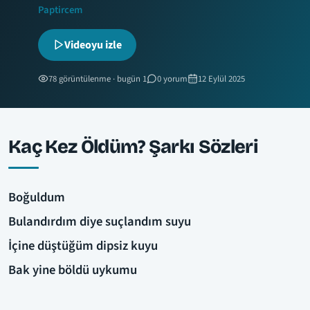
Paptircem
Videoyu izle
78 görüntülenme · bugün 1
0 yorum
12 Eylül 2025
Kaç Kez Öldüm? Şarkı Sözleri
Boğuldum
Bulandırdım diye suçlandım suyu
İçine düştüğüm dipsiz kuyu
Bak yine böldü uykumu