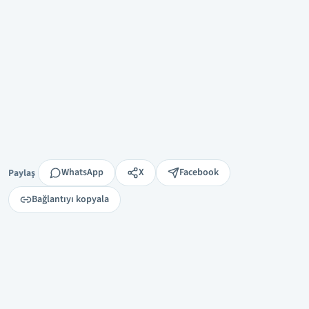
Paylaş
WhatsApp
X
Facebook
Paylaş
Bağlantıyı kopyala