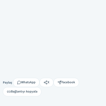
Paylaş
WhatsApp
X
Facebook
Paylaş
Bağlantıyı kopyala