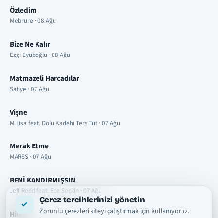
Özledim
Mebrure · 08 Ağu
Bize Ne Kalır
Ezgi Eyüboğlu · 08 Ağu
Matmazeli Harcadılar
Safiye · 07 Ağu
Vişne
M Lisa feat. Dolu Kadehi Ters Tut · 07 Ağu
Merak Etme
MARSS · 07 Ağu
BENİ KANDIRMIŞSIN
Jeff Redd feat. Ece Seçkin · 07 Ağu
Çerez tercihlerinizi yönetin
Zorunlu çerezleri siteyi çalıştırmak için kullanıyoruz.
Hileli