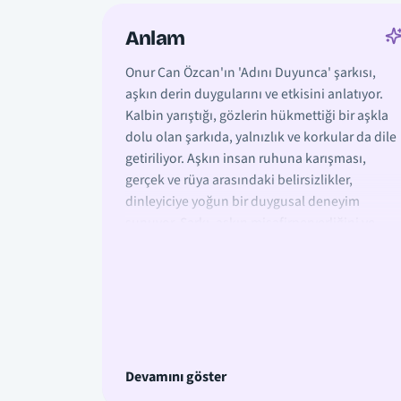
Anlam
Onur Can Özcan'ın 'Adını Duyunca' şarkısı,
aşkın derin duygularını ve etkisini anlatıyor.
Kalbin yarıştığı, gözlerin hükmettiği bir aşkla
dolu olan şarkıda, yalnızlık ve korkular da dile
getiriliyor. Aşkın insan ruhuna karışması,
gerçek ve rüya arasındaki belirsizlikler,
dinleyiciye yoğun bir duygusal deneyim
sunuyor. Şarkı, aşkın misafirperverliğini ve
içtenliğini vurgularken, yalnızlığın getirdiği
kaygıları da ele alıyor.
Devamını göster