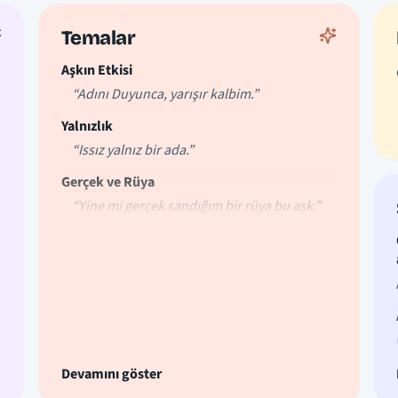
Temalar
Aşkın Etkisi
“Adını Duyunca, yarışır kalbim.”
Yalnızlık
“Issız yalnız bir ada.”
Gerçek ve Rüya
“Yine mi gerçek sandığım bir rüya bu aşk.”
Devamını göster