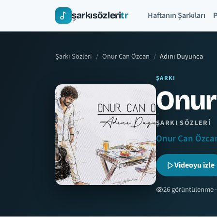
şarkısözleri
tr
Haftanın Şarkıları
P
Şarkı Sözleri
Onur Can Özcan
Adını Duyunca
ŞARKI
Onur
ŞARKI SÖZLERI
Onur Can Özca
Videoyu izle
26 görüntülenme ·