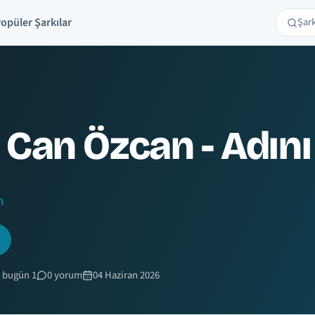
opüler Şarkılar
Şarkı 
Ara
 Can Özcan - Adın
n
 bugün 1
0 yorum
04 Haziran 2026