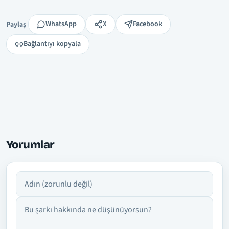
Paylaş
WhatsApp
X
Facebook
Paylaş
Bağlantıyı kopyala
Yorumlar
Adın
Yorumun