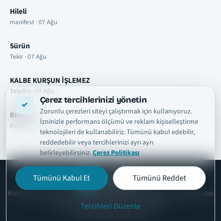
Hileli
manifest · 07 Ağu
Sürün
Tekir · 07 Ağu
KALBE KURŞUN İŞLEMEZ
Taladro · 07 Ağu
Çerez tercihlerinizi yönetin
Zorunlu çerezleri siteyi çalıştırmak için kullanıyoruz.
Bülbül
İzninizle performans ölçümü ve reklam kişiselleştirme
Keskin · 07 Ağu
teknolojileri de kullanabiliriz. Tümünü kabul edebilir,
reddedebilir veya tercihlerinizi ayrı ayrı
belirleyebilirsiniz.
Çerez Politikası
Tümünü Kabul Et
Tümünü Reddet
şarkısözleri
tr
Hakkımızda
Telif ve İçerik Kaldırma
Kullanım Şartları
Gizlilik Politikası
Çerez Politikası
İletişim
Çerez Ayarları
Tercihleri Düzenle
© 2026 sarkisozleritr.com