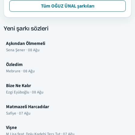
Tüm OĞUZ ÜNAL şarkıları
Yeni şarkı sözleri
Aşkından Ölmemeli
Sena Şener · 08 Ağu
Özledim
Mebrure · 08 Ağu
Bize Ne Kalır
Ezgi Eyüboğlu · 08 Ağu
Matmazeli Harcadılar
Safiye · 07 Ağu
Vişne
M Lisa feat. Dolu Kadehi Ters Tut · 07 Ağu