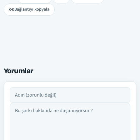
Bağlantıyı kopyala
Yorumlar
Adın
Yorumun