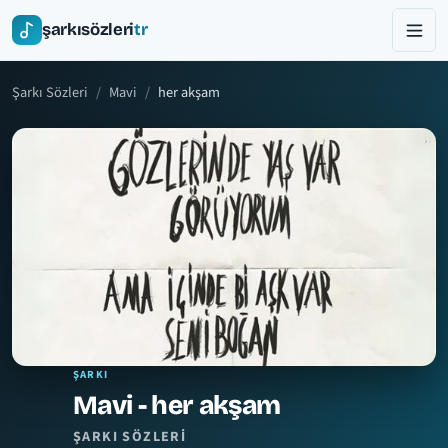
şarkısözleri
tr
Şarkı Sözleri
Mavi
her akşam
ŞARKI
Mavi - her akşam
ŞARKI SÖZLERI