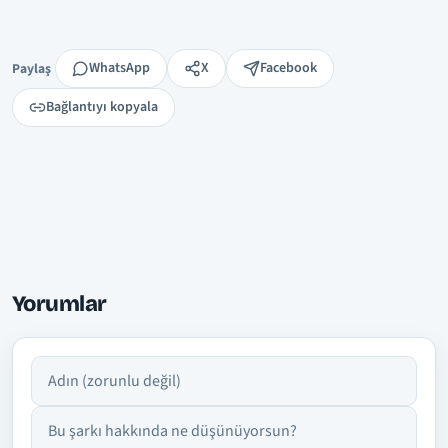
Paylaş
WhatsApp
X
Facebook
Paylaş
Bağlantıyı kopyala
Yorumlar
Adın
Yorumun