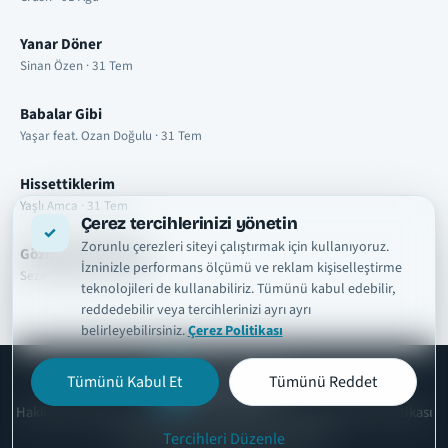
Yanar Döner
Sinan Özen · 31 Tem
Babalar Gibi
Yaşar feat. Ozan Doğulu · 31 Tem
Hissettiklerim
Yaşlı Amca · 31 Tem
Çerez tercihlerinizi yönetin
Zorunlu çerezleri siteyi çalıştırmak için kullanıyoruz.
Gözlerimde Duman
İzninizle performans ölçümü ve reklam kişiselleştirme
Sezer Sarıgöz · 31 Tem
teknolojileri de kullanabiliriz. Tümünü kabul edebilir,
reddedebilir veya tercihlerinizi ayrı ayrı
belirleyebilirsiniz.
Çerez Politikası
Tümünü Kabul Et
Tümünü Reddet
şarkısözleri
tr
Hakkımızda
Telif ve İçerik Kaldırma
Kullanım Şartları
Gizlilik Politikası
Çerez Politikası
İletişim
Çerez Ayarları
Tercihleri Düzenle