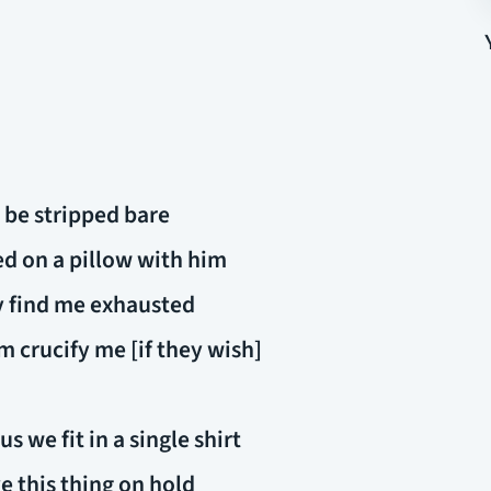
o be stripped bare
ed on a pillow with him
y find me exhausted
em crucify me [if they wish]
s we fit in a single shirt
e this thing on hold