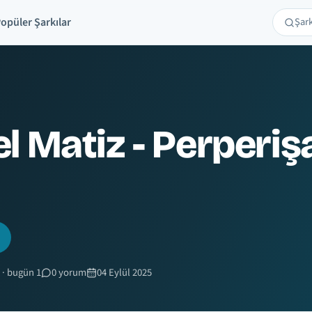
opüler Şarkılar
Şarkı 
Ara
l Matiz - Perperiş
 · bugün 1
0 yorum
04 Eylül 2025