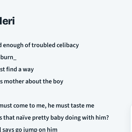
leri
ad enough of troubled celibacy
I burn_
st find a way
his mother about the boy
 must come to me, he must taste me
is that naïve pretty baby doing with him?
il says go jump on him