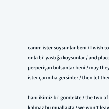
canım ister soysunlar beni / I wish t
onla bi’ yastığa koysunlar / and plac
perperişan bulsunlar beni / may the
ister çarmıha gersinler / then let th
hani ikimiz bi’ gömlekte / the two of u
kalmaz bu muallakta / we won’t leav