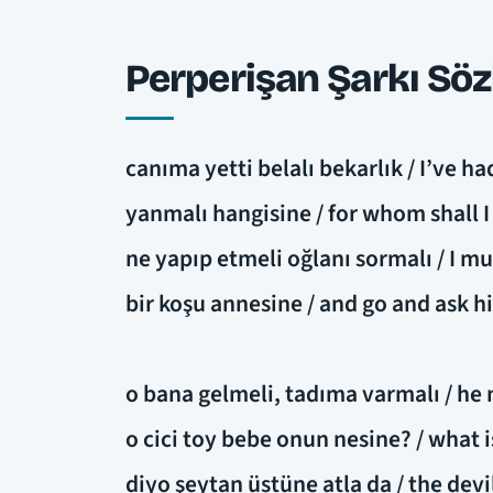
Perperişan Şarkı Söz
canıma yetti belalı bekarlık / I’ve h
yanmalı hangisine / for whom shall 
ne yapıp etmeli oğlanı sormalı / I mu
bir koşu annesine / and go and ask 
o bana gelmeli, tadıma varmalı / he
o cici toy bebe onun nesine? / what 
diyo şeytan üstüne atla da / the dev