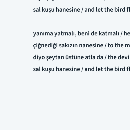
sal kuşu hanesine / and let the bird 
yanıma yatmalı, beni de katmalı / h
çiğnediği sakızın nanesine / to the 
diyo şeytan üstüne atla da / the dev
sal kuşu hanesine / and let the bird 