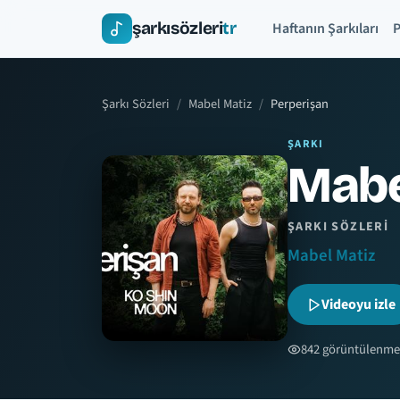
şarkısözleri
tr
Haftanın Şarkıları
P
Şarkı Sözleri
Mabel Matiz
Perperişan
ŞARKI
Mabe
ŞARKI SÖZLERI
Mabel Matiz
Videoyu izle
842 görüntülenme