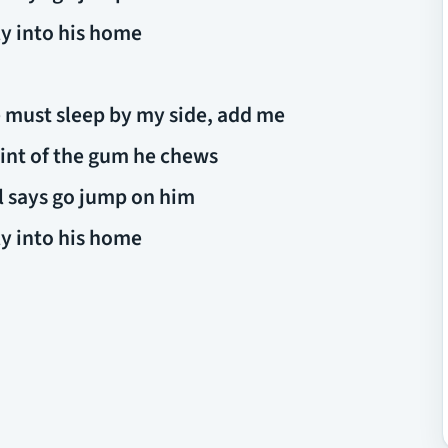
fly into his home
e must sleep by my side, add me
mint of the gum he chews
il says go jump on him
fly into his home