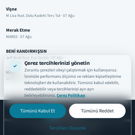
Vişne
M Lisa feat. Dolu Kadehi Ters Tut · 07 Ağu
Merak Etme
MARSS · 07 Ağu
BENİ KANDIRMIŞSIN
Jeff Redd feat. Ece Seçkin · 07 Ağu
Çerez tercihlerinizi yönetin
Zorunlu çerezleri siteyi çalıştırmak için kullanıyoruz.
Hileli
İzninizle performans ölçümü ve reklam kişiselleştirme
manifest · 07 Ağu
teknolojileri de kullanabiliriz. Tümünü kabul edebilir,
reddedebilir veya tercihlerinizi ayrı ayrı
belirleyebilirsiniz.
Çerez Politikası
Tümünü Kabul Et
Tümünü Reddet
şarkısözleri
tr
Hakkımızda
Telif ve İçerik Kaldırma
Kullanım Şartları
Gizlilik Politikası
Çerez Politikası
İletişim
Çerez Ayarları
Tercihleri Düzenle
© 2026 sarkisozleritr.com