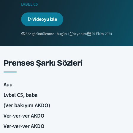
LVBEL C5
Videoyu izle
322 görüntülenme · bugün 1
0 yorum
25 Ekim 2024
Prenses Şarkı Sözleri
Auu
Lvbel C5, baba
(Ver bakıyım AKDO)
Ver-ver-ver AKDO
Ver-ver-ver AKDO