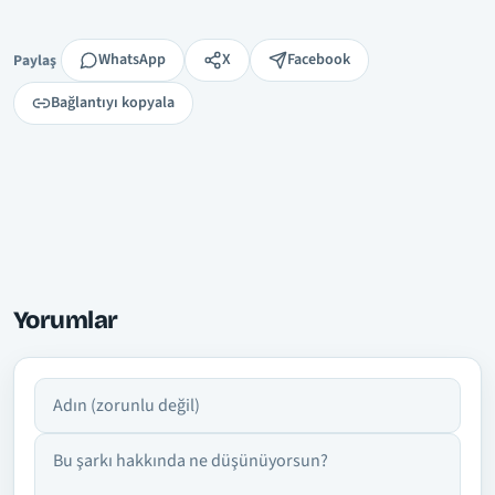
Paylaş
WhatsApp
X
Facebook
Paylaş
Bağlantıyı kopyala
Yorumlar
Adın
Yorumun