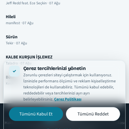
Jeff Redd feat. Ece Seçkin · 07 Ağu
Hileli
manifest · 07 Ağu
Sürün
Tekir · 07 Ağu
KALBE KURŞUN İŞLEMEZ
Taladro · 07 Ağu
Çerez tercihlerinizi yönetin
Zorunlu çerezleri siteyi çalıştırmak için kullanıyoruz.
Bülbül
İzninizle performans ölçümü ve reklam kişiselleştirme
Keskin · 07 Ağu
teknolojileri de kullanabiliriz. Tümünü kabul edebilir,
reddedebilir veya tercihlerinizi ayrı ayrı
belirleyebilirsiniz.
Çerez Politikası
Tümünü Kabul Et
Tümünü Reddet
şarkısözleri
tr
Hakkımızda
Telif ve İçerik Kaldırma
Kullanım Şartları
Gizlilik Politikası