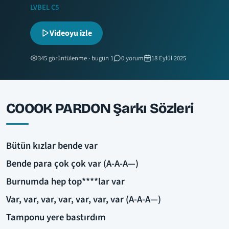
LVBEL C5
Videoyu izle
345 görüntülenme · bugün 1
0 yorum
18 Eylül 2025
COOOK PARDON Şarkı Sözleri
Bütün kızlar bende var
Bende para çok çok var (A-A-A—)
Burnumda hep top****lar var
Var, var, var, var, var, var, var (A-A-A—)
Tamponu yere bastırdım