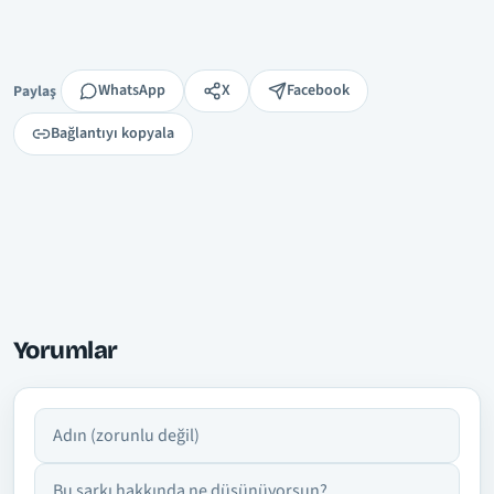
Paylaş
WhatsApp
X
Facebook
Paylaş
Bağlantıyı kopyala
Yorumlar
Adın
Yorumun